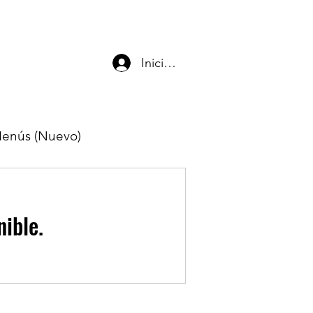
Iniciar sesión
enús (Nuevo)
nible.